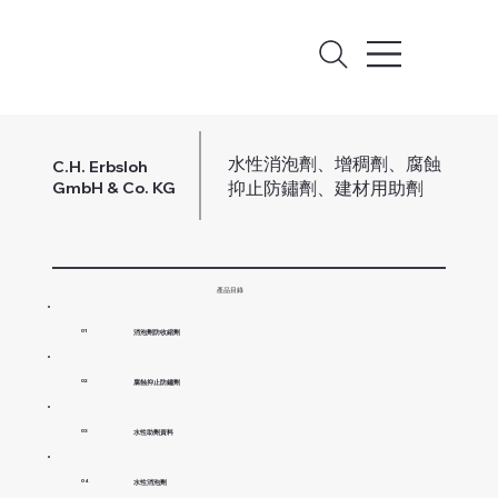
水性消泡劑、增稠劑、腐蝕
C.H. Erbsloh
抑止防鏽劑、建材用助劑
GmbH & Co. KG
產品目錄
消泡劑防收縮劑
01
腐蝕抑止防鏽劑
02
水性助劑資料
03
水性消泡劑
04