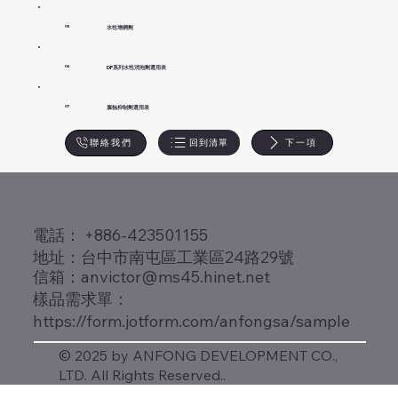
水性增稠劑
05
DF系列水性消泡劑選用表
06
腐蝕抑制劑選用表
07
回到清單
下一項
聯絡我們
​電話： +886-423501155
地址：台中市南屯區工業區24路29號
信箱：
anvictor@ms45.hinet.net
樣品需求單：
https://form.jotform.com/anfongsa/sample
© 2025 by ANFONG DEVELOPMENT CO.,
LTD. All Rights Reserved..