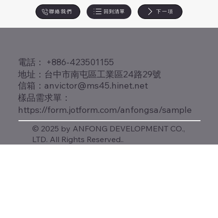
回到清單
下一項
聯絡我們
​電話： +886-423501155
地址：台中市南屯區工業區24路29號
信箱：
anvictor@ms45.hinet.net
樣品需求單：
https://form.jotform.com/anfongsa/sample
© 2025 by ANFONG DEVELOPMENT CO.,
LTD. All Rights Reserved..