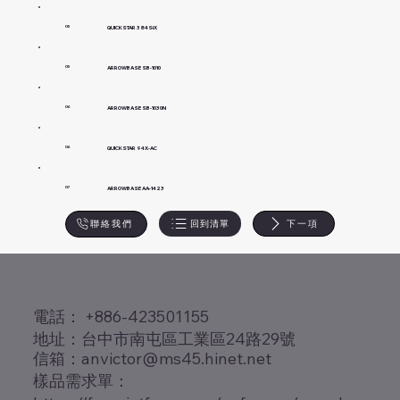
QUICKSTAR 384SiX
05
ARROWBASE SB-1010
05
ARROWBASE SB-1030N
06
QUICKSTAR 94X-AC
06
ARROWBASE AA-1423
07
回到清單
下一項
聯絡我們
​電話： +886-423501155
地址：台中市南屯區工業區24路29號
信箱：
anvictor@ms45.hinet.net
樣品需求單：