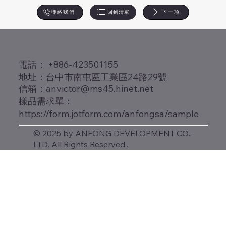
回到清單
下一項
聯絡我們
​電話： +886-423501155
地址：台中市南屯區工業區24路29號
信箱：
anvictor@ms45.hinet.net
樣品需求單：
https://form.jotform.com/anfongsa/sample
© 2025 by ANFONG DEVELOPMENT CO.,
LTD. All Rights Reserved..