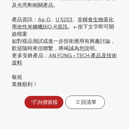
及光亮劑相關產品。
產品資訊：
Ag-D
、
U 5203
、
非糧食生物基化
學改性米糠蠟BIO-R資訊
。←按下文字即可開
啟檔案
如對樣品測試或進一步技術應用有興趣討論，
歡迎隨時來信聯繫，將竭誠為您說明。
更多安鋒產品：
AN FONG • TECH 產品及技術
資料
敬祝
業務順利！
詢價索樣
回清單