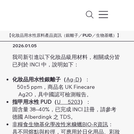
【化妝品用水性原料產品資訊（銀離子／PUD／生物基蠟）】
2026.01.05
我司新引進以下化妝品級用材料，相關成分皆
已列於 INCI 中，說明如下：
化妝品用水性銀離子（
Ag-D
）
：
50±5 ppm，商品名 UK Finecare
Ag2O，具中國認可檢測報告。
指甲用水性 PUD（
U 5203
）
：
固含量 38–40%，已完成 INCI 註冊，請參考
德國 Alberdingk 之 TDS。
非糧食生物基化學改性米糠蠟
BIO-R
資訊
：
具不同熔點與粒徑，可應用於日化用品、彩妝